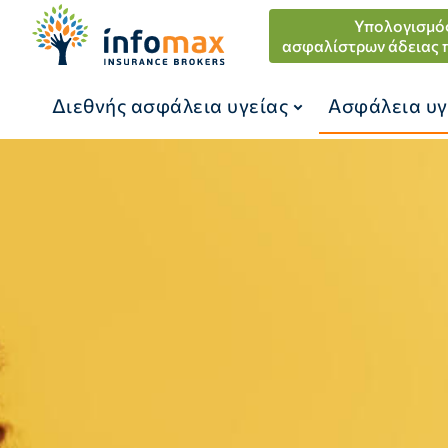
Υπολογισμό
ασφαλίστρων άδειας 
Διεθνής ασφάλεια υγείας
Ασφάλεια υγ