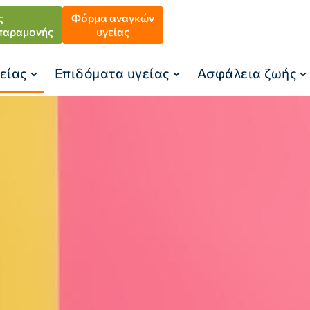
ς
Φόρμα αναγκών
παραμονής
υγείας
είας
Επιδόματα υγείας
Ασφάλεια ζωής