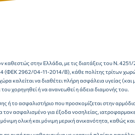
ν καθεστώς στην Ελλάδα, με τις διατάξεις του Ν. 4251/
 (ΦΕΚ 2962/04-11-2014/Β), κάθε πολίτης τρίτων χωρώ
 χώρα καλείται να διαθέτει πλήρη ασφάλεια υγείας (και 
 του χορηγηθεί ή να ανανεωθεί η άδεια διαμονής του.
ς ή το ασφαλιστήριο που προσκομίζεται στην αρμόδια
α τον ασφαλισμένο για έξοδα νοσηλείας, ιατροφαρμακ
 μόνιμη ολική και μόνιμη μερική ανικανότητα, καθώς κα
α σε αυτή την καθορισμένη με κρατικό πλαίσιο ασφάλεια