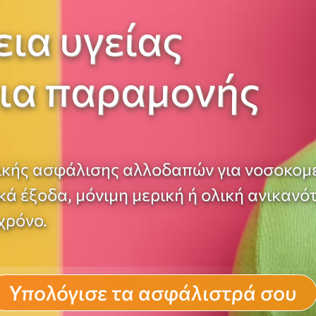
ια υγείας
εια παραμονής
ικής ασφάλισης αλλοδαπών για νοσοκομ
ά έξοδα, μόνιμη μερική ή ολική ανικανό
χρόνο.
Υπολόγισε τα ασφάλιστρά σου