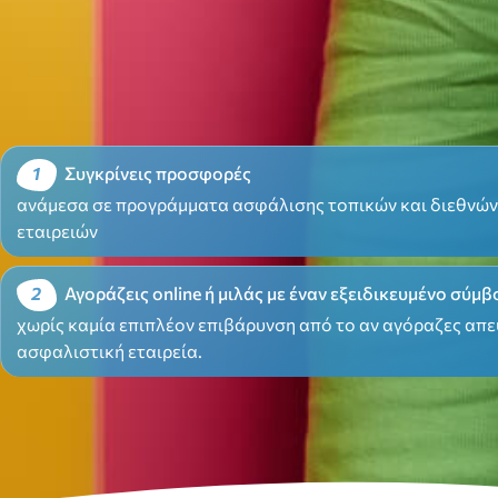
1
Συγκρίνεις προσφορές
ανάμεσα σε προγράμματα ασφάλισης τοπικών και διεθνώ
εταιρειών
2
Αγοράζεις online ή μιλάς με έναν εξειδικευμένο σύμ
χωρίς καμία επιπλέον επιβάρυνση από το αν αγόραζες απε
ασφαλιστική εταιρεία
.