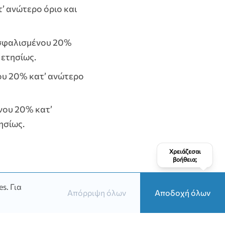
’ ανώτερο όριο και
ασφαλισμένου 20%
 ετησίως.
ου 20% κατ’ ανώτερο
νου 20% κατ’
ησίως.
Χρειάζεσαι
βοήθεια;
es.
Για
Απόρριψη όλων
Αποδοχή όλων