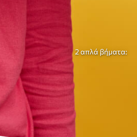
2 απλά βήματα
: