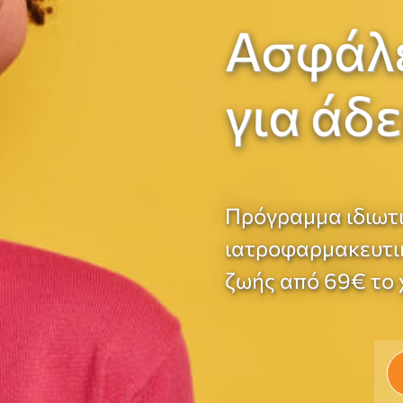
Ασφάλε
για άδ
Πρόγραμμα ιδιωτ
ιατροφαρμακευτικ
ζωής από 69€ το 