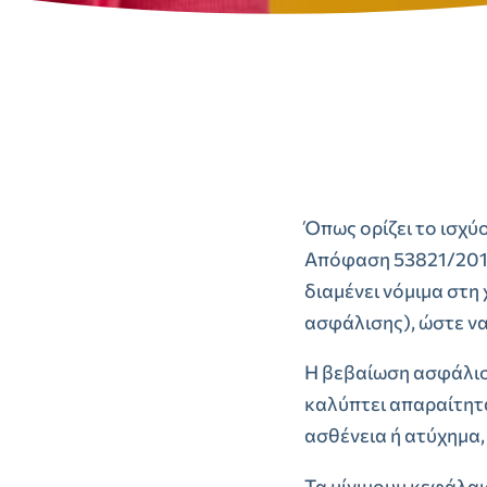
Όπως ορίζει το ισχύο
Απόφαση 53821/2014
διαμένει νόμιμα στη
ασφάλισης), ώστε να
Η βεβαίωση ασφάλιση
καλύπτει απαραίτητ
ασθένεια ή ατύχημα,
Τα μίνιμουμ κεφάλαι