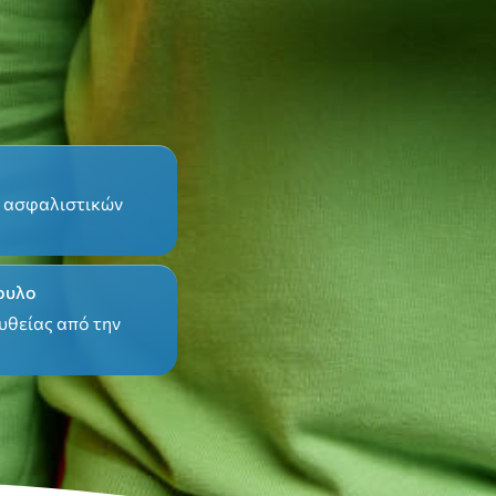
ν ασφαλιστικών
βουλο
υθείας από την