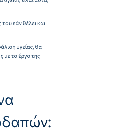
 του εάν θέλει και
άλιση υγείας, θα
 με το έργο της
να
οδαπών: