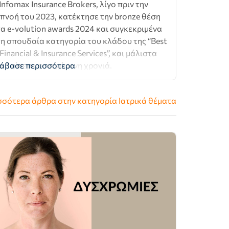
Infomax Insurance Βrokers, λίγο πριν την
πνοή του 2023, κατέκτησε την bronze θέση
α e-volution awards 2024 και συγκεκριμένα
η σπουδαία κατηγορία του κλάδου της “Best
 Financial & Insurance Services”, και μάλιστα
α δεύτερη συνεχόμενη χρονιά.
άβασε περισσότερα
σσότερα άρθρα στην κατηγορία
Ιατρικά θέματα