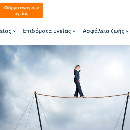
Φόρμα αναγκών
υγείας
είας
Επιδόματα υγείας
Ασφάλεια ζωής