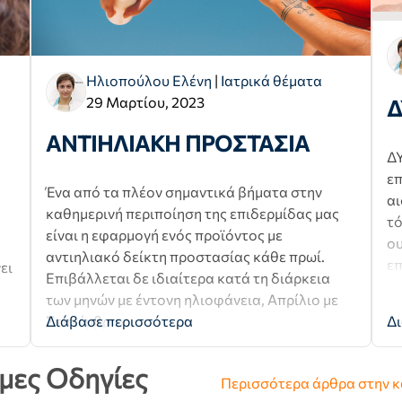
Ηλιοπούλου Ελένη
|
Ιατρικά θέματα
29 Μαρτίου, 2023
Δ
ΑΝΤΙΗΛΙΑΚΗ ΠΡΟΣΤΑΣΙΑ
ΔΥ
επ
Ένα από τα πλέον σημαντικά βήματα στην
αι
καθημερινή περιποίηση της επιδερμίδας μας
τό
είναι η εφαρμογή ενός προϊόντος με
ου
αντιηλιακό δείκτη προστασίας κάθε πρωί.
επ
ει
Επιβάλλεται δε ιδιαίτερα κατά τη διάρκεια
των μηνών με έντονη ηλιοφάνεια, Απρίλιο με
Σεπτέμβριο.
Διάβασε περισσότερα
Δι
μες Οδηγίες
Περισσότερα άρθρα στην 