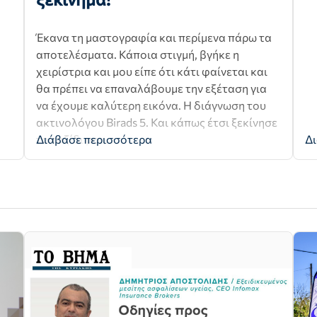
Έκανα τη μαστογραφία και περίμενα πάρω τα
αποτελέσματα. Κάποια στιγμή, βγήκε η
χειρίστρια και μου είπε ότι κάτι φαίνεται και
θα πρέπει να επαναλάβουμε την εξέταση για
να έχουμε καλύτερη εικόνα. Η διάγνωση του
ακτινολόγου Birads 5. Και κάπως έτσι ξεκίνησε
το ταξίδι μου…
Διάβασε περισσότερα
Δι