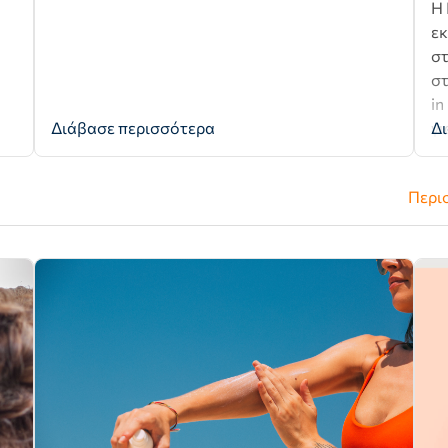
H 
εκ
στ
στ
in
Διάβασε περισσότερα
γι
Δι
Περι