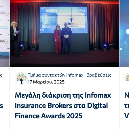
ς
Τμήμα συντακτών Infomax
|
Βραβεύσεις
17 Μαρτίου, 2025
Μεγάλη διάκριση της Infomax
N
s
Insurance Brokers στα Digital
τ
Finance Awards 2025
V