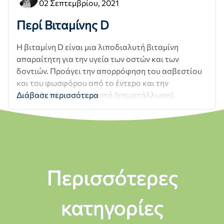
02 Σεπτεμβρίου, 2021
Περί Βιταμίνης D
Η βιταμίνη D είναι μια λιποδιαλυτή βιταμίνη
απαραίτητη για την υγεία των οστών και των
δοντιών. Προάγει την απορρόφηση του ασβεστίου
και του φωσφόρου από το έντερο και την
εναπόθεσή τους στα οστά (επιμετάλλωση).
Διάβασε περισσότερα
Περισσότερες
κατηγορίες