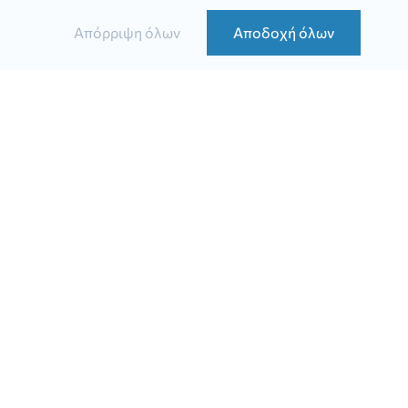
Απόρριψη όλων
Αποδοχή όλων
Σύγκριση
Ασφάλειας υγείας
Ασφάλειας ζωής
Εξασφάλισης εισοδήματος
Δημιουργίας κεφαλαίου
Ομαδικής ασφάλειας υγείας
Σχετικά με την
Info
max
Η ομάδα μας
Σχετικά με την εταιρεία
Πολιτική απορρήτου