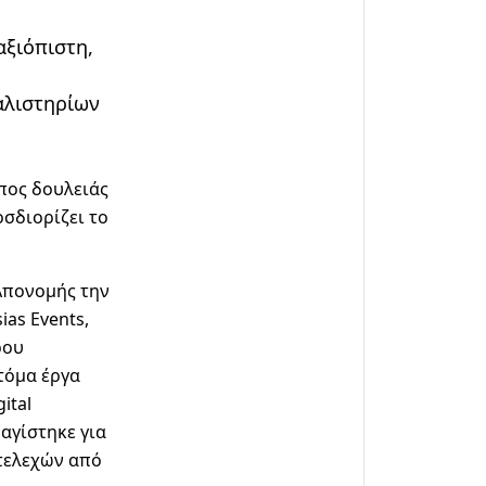
αξιόπιστη,
αλιστηρίων
πος δουλειάς
σδιορίζει το
Απονομής την
ias Events
,
ρου
τόμα έργα
gital
αγίστηκε για
τελεχών από