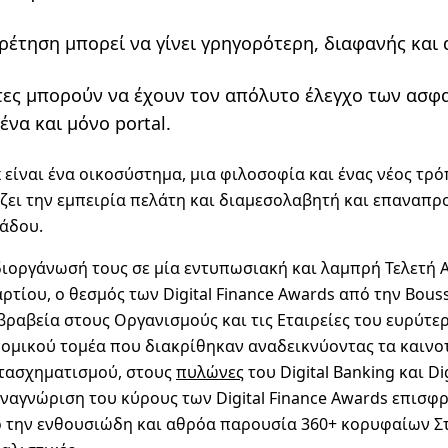
ρέτηση μπορεί να γίνει γρηγορότερη, διαφανής και 
τες μπορούν να έχουν τον απόλυτο έλεγχο των ασφ
ένα και μόνο portal.
 είναι
ένα οικοσύστημα, μια φιλοσοφία και ένας νέος τρό
ει την εμπειρία πελάτη και διαμεσολαβητή και επαναπρο
λάδου.
διοργάνωσή τους σε μία εντυπωσιακή και λαμπρή Τελετή 
αρτίου, ο θεσμός των
Digital Finance Awards
από την
Bouss
ραβεία στους Οργανισμούς και τις Εταιρείες του ευρύτε
ομικού τομέα που διακρίθηκαν αναδεικνύοντας τα καινο
τασχηματισμού, στους
πυλώνες
του
Digital Banking
και
Di
αναγνώριση του κύρους των Digital Finance Awards επισφρ
ό την ενθουσιώδη και αθρόα παρουσία 360+ κορυφαίων Σ