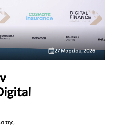
27 Μαρτίου, 2026
ην
igital
α της,