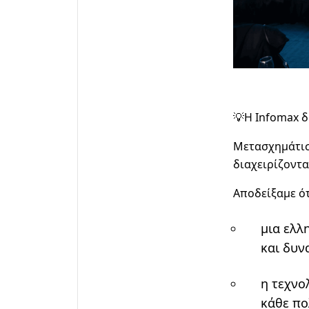
💡
Η Infomax δ
Μετασχημάτισ
διαχειρίζοντα
Αποδείξαμε ότ
μια ελλ
και δυν
η τεχνο
κάθε πο