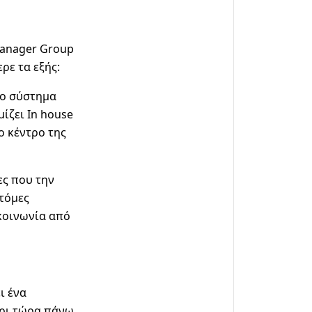
Manager Group
ρε τα εξής:
νο σύστημα
ίζει In house
ο κέντρο της
ες που την
τόμες
κοινωνία από
ι ένα
χρι τώρα πάνω