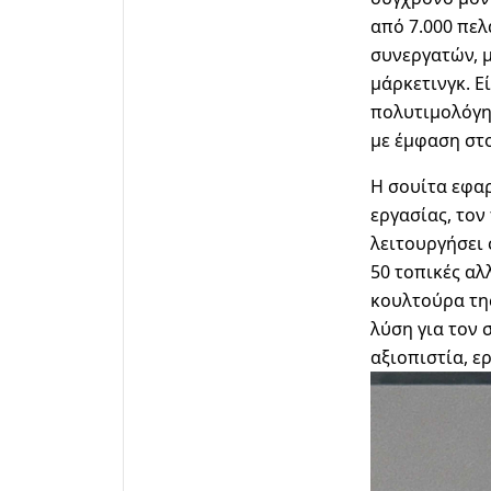
από 7.000 πε
συνεργατών, 
μάρκετινγκ. Ε
πολυτιμολόγη
με έμφαση στ
Η σουίτα εφαρ
εργασίας, τον
λειτουργήσει 
50 τοπικές αλ
κουλτούρα της
λύση για τον 
αξιοπιστία, ε