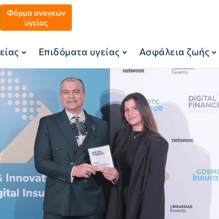
Φόρμα αναγκών
υγείας
είας
Επιδόματα υγείας
Ασφάλεια ζωής