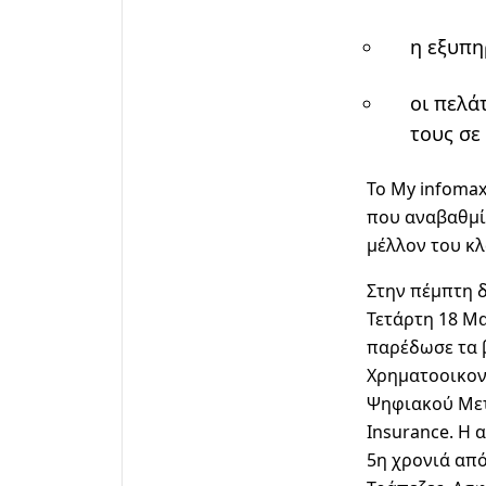
η εξυπη
οι πελά
τους σε 
To My infomax
που αναβαθμίζ
μέλλον του κ
Στην πέμπτη 
Τετάρτη 18 Μ
παρέδωσε τα β
Χρηματοοικον
Ψηφιακού Με
Insurance
. Η 
5η χρονιά απ