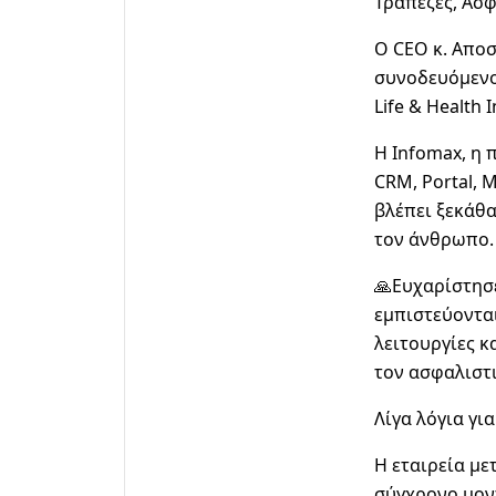
Τράπεζες, Ασφ
Ο CEO κ. Απο
συνοδευόμενο
Life & Health
Η Infomax, η
CRM, Portal, 
βλέπει ξεκάθα
τον άνθρωπο.
🙏Ευχαρίστησε
εμπιστεύοντα
λειτουργίες κ
τον ασφαλιστ
Λίγα λόγια γι
Η εταιρεία με
σύγχρονο μον