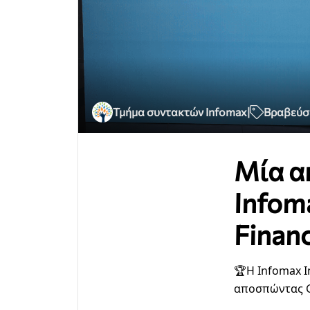
Τμήμα συντακτών Infomax
|
Βραβεύσ
Μία α
Infoma
Finan
🏆Η Infomax I
αποσπώντας G