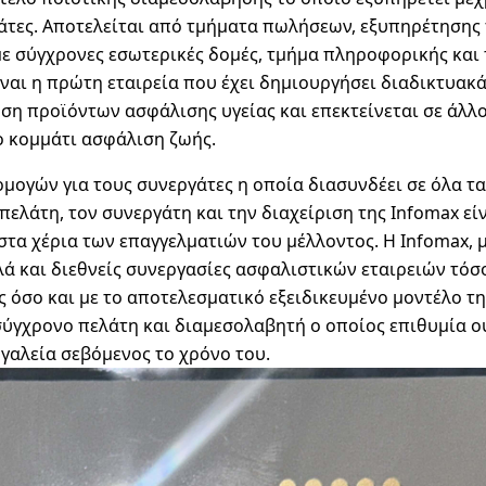
λάτες. Αποτελείται από τμήματα πωλήσεων, εξυπηρέτησης
με σύγχρονες εσωτερικές δομές, τμήμα πληροφορικής και
ίναι η πρώτη εταιρεία που έχει δημιουργήσει διαδικτυακ
ση προϊόντων ασφάλισης υγείας και επεκτείνεται σε άλλ
ο κομμάτι ασφάλιση ζωής.
μογών για τους συνεργάτες η οποία διασυνδέει σε όλα τα
 πελάτη, τον συνεργάτη και την διαχείριση της Infomax εί
στα χέρια των επαγγελματιών του μέλλοντος. Η Infomax,
λά και διεθνείς συνεργασίες ασφαλιστικών εταιρειών τόσ
 όσο και με το αποτελεσματικό εξειδικευμένο μοντέλο τη
σύγχρονο πελάτη και διαμεσολαβητή ο οποίος επιθυμία ο
ργαλεία σεβόμενος το χρόνο του.