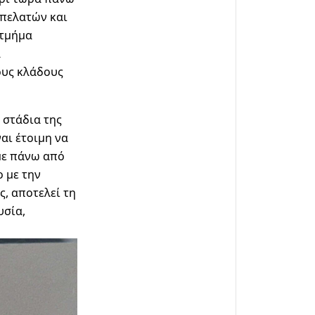
 πελατών και
 τμήμα
ά
ους κλάδους
 στάδια της
ναι έτοιμη να
 με πάνω από
ο με την
ς, αποτελεί τη
υσία,