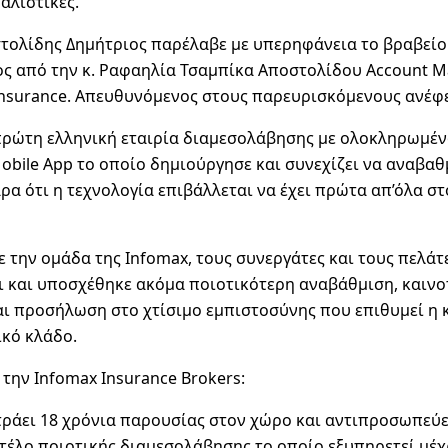
αλιστικές.
στολίδης Δημήτριος παρέλαβε με υπερηφάνεια το βραβείο
ς από την κ. Ραφαηλία Τσαμπίκα Αποστολίδου Account 
 Insurance. Απευθυνόμενος στους παρευρισκόμενους ανέφε
 πρώτη ελληνική εταιρία διαμεσολάβησης με ολοκληρωμέ
Mobile App το οποίο δημιούργησε και συνεχίζει να αναβαθμ
ρα ότι η τεχνολογία επιβάλλεται να έχει πρώτα απ’όλα στ
 την ομάδα της Infomax, τους συνεργάτες και τους πελάτ
ι και υποσχέθηκε ακόμα ποιοτικότερη αναβάθμιση, καινο
αι προσήλωση στο χτίσιμο εμπιστοσύνης που επιθυμεί η 
ικό κλάδο.
α την Infomax Insurance Brokers:
τράει 18 χρόνια παρουσίας στον χώρο και αντιπροσωπεύε
τέλο ποιοτικής διαμεσολάβησης το οποίο εξυπηρετεί μέ