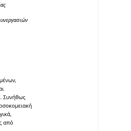
ίας
συνεργασιών
μένων,
αι
υ. Συνήθως
νοσοκομειακή
γικά,
ς από