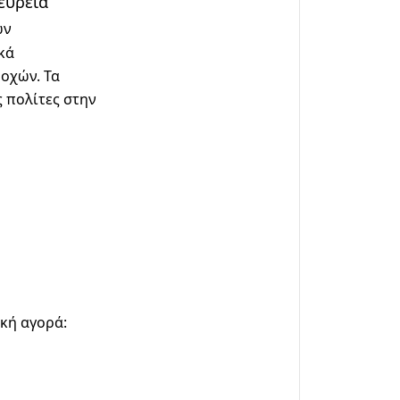
ευρεία
ων
κά
οχών. Τα
 πολίτες στην
ική αγορά: