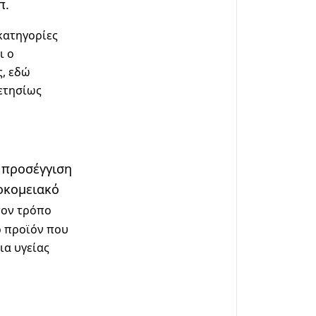
π.
κατηγορίες
ι ο
ς, εδώ
ετησίως
 προσέγγιση
σοκομειακό
τον τρόπο
ο προϊόν που
ια υγείας