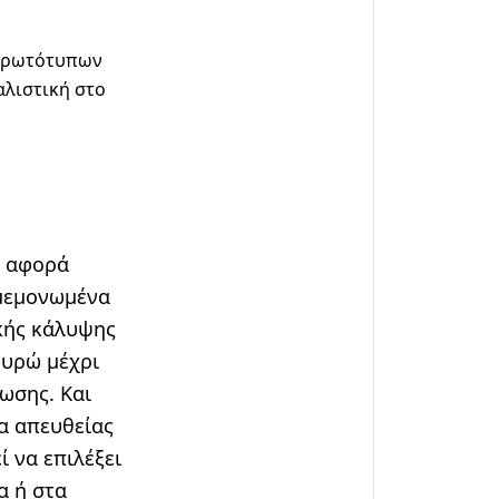
 πρωτότυπων
αλιστική στο
υ αφορά
 μεμονωμένα
κής κάλυψης
Ευρώ μέχρι
ωσης. Και
α απευθείας
ί να επιλέξει
α ή στα