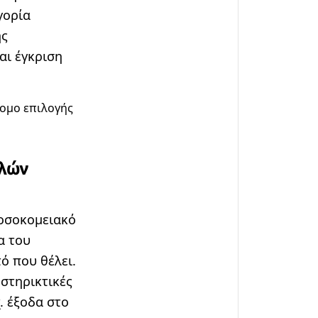
γορία
ης
αι έγκριση
ομο επιλογής
πλών
νοσοκομειακό
α του
ό που θέλει.
στηρικτικές
. έξοδα στο