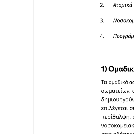
Ατομικά 
Νοσοκομ
Προγράμ
1) Ομαδι
Τα
ομαδικά α
σωματείων, 
δημιουργούν
επιλέγεται 
περίθαλψη, 
νοσοκομειακ
οποιαδήποτε 