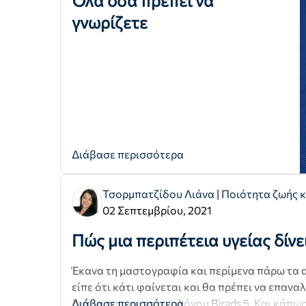
Όλα όσα πρέπει να
γνωρίζετε
Διάβασε περισσότερα
Τσορμπατζίδου Λιάνα
|
Ποιότητα ζωής κ
02 Σεπτεμβρίου, 2021
Πώς μια περιπέτεια υγείας δίνε
Έκανα τη μαστογραφία και περίμενα πάρω τα α
είπε ότι κάτι φαίνεται και θα πρέπει να επαν
διάγνωση του ακτινολόγου Birads 5. Και κάπως
Διάβασε περισσότερα