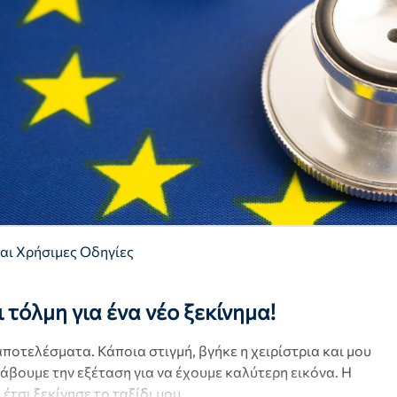
αι Χρήσιμες Οδηγίες
ι τόλμη για ένα νέο ξεκίνημα!
ποτελέσματα. Κάποια στιγμή, βγήκε η χειρίστρια και μου
αλάβουμε την εξέταση για να έχουμε καλύτερη εικόνα. Η
 έτσι ξεκίνησε το ταξίδι μου…